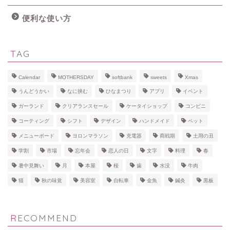
便利な使い方
TAG
Calendar
MOTHERSDAY
softbank
sweets
Xmas
うんどうかい
なに挟む
ひなまつり
アプリ
イベント
ガーランド
クリアランスセール
ケータイショップ
コンビニ
コーティング
シフト
デザイン
ハンドメイド
ペット
メニューボード
ヨロンマラソン
充電器
商戦期
土用の丑
学割
市場
忘年会
恋人の日
文字
料理
春
暑中見舞い
月
本屋
桜
歯
水没
牛肉
猫
秋の味覚
美容室
自転車
金魚
鍼灸
黒板
RECOMMEND