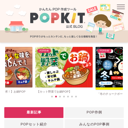
POP作例
POP作例
り訴求！】お鍋POP
【カット野菜でお鍋POP】
「冬のチョークボード
最新記事
POP作例
POPセット紹介
みんなのPOP事例