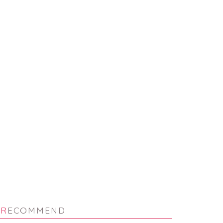
新パーツご紹介】バイク・自
【新パーツご紹介】バースデー
車屋さんで役立つ！
ガーランドセット
2018年7月23日
2018年8月6
RECOMMEND