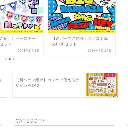
ご紹介】バースデー
【新パーツご紹介】アメコミ風
【
セット
のPOPセット
転
2018年8月6日
2019年7月29日
セ
【新パーツ紹介】カフェで使えるデ
ザインPOP２
CATEGORY