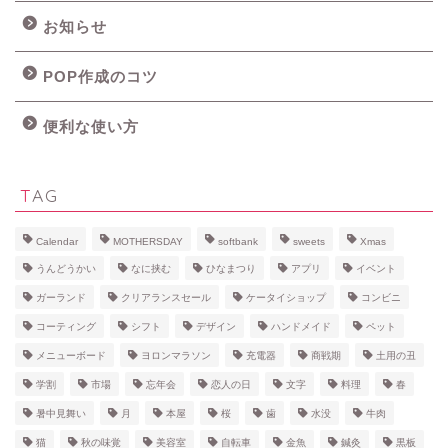
お知らせ
POP作成のコツ
便利な使い方
TAG
Calendar
MOTHERSDAY
softbank
sweets
Xmas
うんどうかい
なに挟む
ひなまつり
アプリ
イベント
ガーランド
クリアランスセール
ケータイショップ
コンビニ
コーティング
シフト
デザイン
ハンドメイド
ペット
メニューボード
ヨロンマラソン
充電器
商戦期
土用の丑
学割
市場
忘年会
恋人の日
文字
料理
春
暑中見舞い
月
本屋
桜
歯
水没
牛肉
猫
秋の味覚
美容室
自転車
金魚
鍼灸
黒板