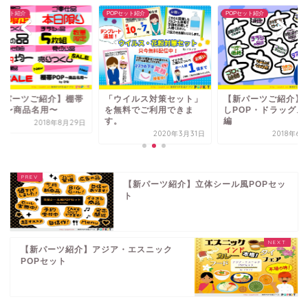
Pセット紹介
POPセット紹介
POPセット紹介
新パーツご紹介】棚帯
「ウイルス対策セット」
【新パーツご紹介】
OP〜商品名用〜
を無料でご利用できま
しPOP・ドラッグス
す。
編
2018年8月29日
2020年3月31日
2018年6
【新パーツ紹介】立体シール風POPセッ
ト
【新パーツ紹介】アジア・エスニック
POPセット