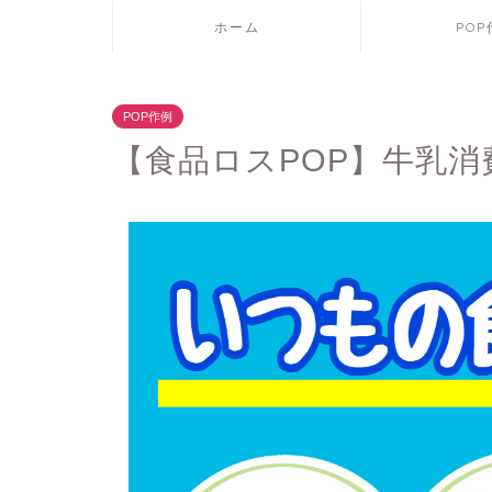
ホーム
PO
POP作例
【食品ロスPOP】牛乳