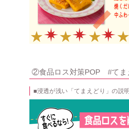
②食品ロス対策POP #て
■浸透が浅い「てまえどり」の説明