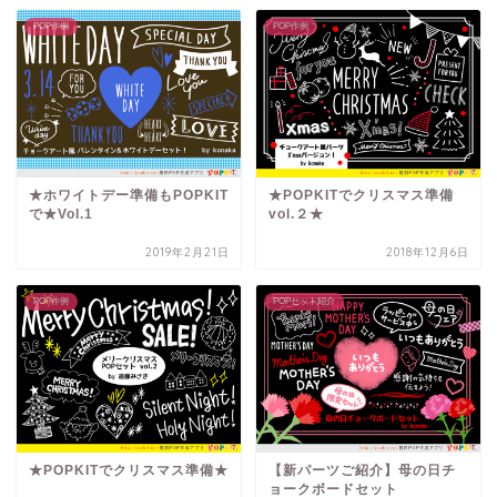
POP作例
POP作例
★ホワイトデー準備もPOPKIT
★POPKITでクリスマス準備
で★Vol.1
vol.２★
2019年2月21日
2018年12月6日
POP作例
POPセット紹介
★POPKITでクリスマス準備★
【新パーツご紹介】母の日チ
ョークボードセット