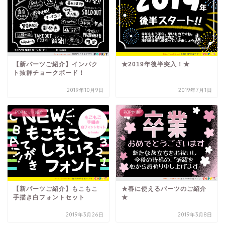
【新パーツご紹介】インパク
★2019年後半突入！★
ト抜群チョークボード！
2019年10月9日
2019年7月1日
POPセット紹介
POP作例
【新パーツご紹介】もこもこ
★春に使えるパーツのご紹介
手描き白フォントセット
★
2019年3月26日
2019年3月8日