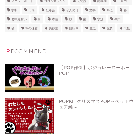
メニューボード
ヨロンマラソン
充電器
商戦期
土用の丑
学割
市場
忘年会
恋人の日
文字
料理
春
暑中見舞い
月
本屋
桜
歯
水没
牛肉
猫
秋の味覚
美容室
自転車
金魚
鍼灸
黒板
RECOMMEND
【POP作例】ボジョレーヌーボー
POP
POPKITクリスマスPOP～ペットウ
ェア編～