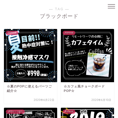
― TAG ―
ブラックボード
POP作例
POP作例
☆夏のPOPに使えるパーツご
☆カフェ風チョークボード
紹介☆
POP☆
2020年6月22日
2020年6月10日
POPセット紹介
POP作例