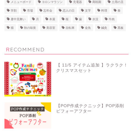
メニューボード
ヨロンマラソン
充電器
商戦期
土用の丑
学割
市場
忘年会
恋人の日
文字
料理
春
暑中見舞い
月
本屋
桜
歯
水没
牛肉
猫
秋の味覚
美容室
自転車
金魚
鍼灸
黒板
RECOMMEND
【 11/5 アイテム追加 】ラクラク！
クリスマスセット
【POP作成テクニック】POP添削
ビフォーアフター