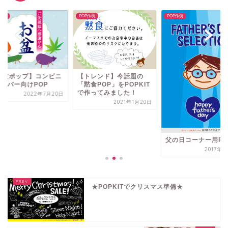
P作例
POP作例
POP作例
【トレンド】今話題の
お盆ポップ】コンビニ
「黙食POP」をPOPKIT
スーパー向けPOP
で作ってみました！
2022年7月20日
2021年1月20日
父の日コーナー用PO
2017年6
★POPKITでクリスマス準備★