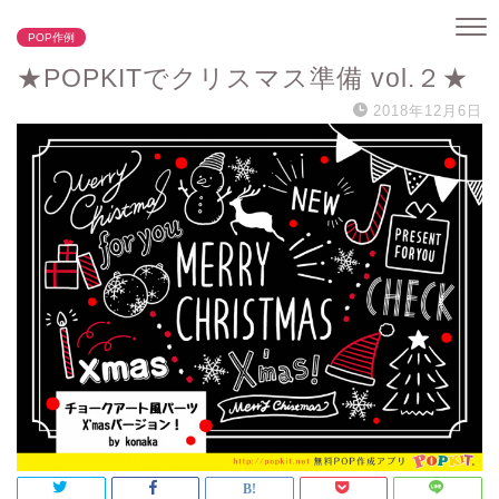
POP作例
★POPKITでクリスマス準備 vol.２★
2018年12月6日