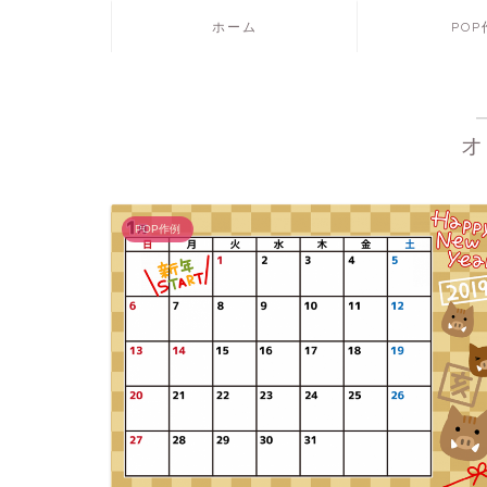
ホーム
PO
オ
POP作例