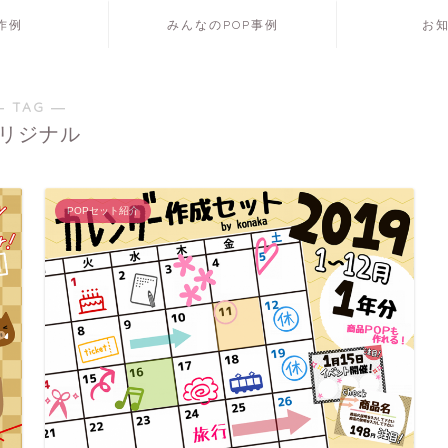
P作例
みんなのPOP事例
お
― TAG ―
リジナル
POPセット紹介