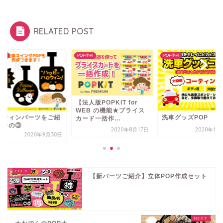
RELATED POST
P作例
POP作例
POP作例
【法人版POPKIT for
WEB の機能★プライス
ロウィンパーツをご紹
洗車グッズPOP
カード一括作...
！その③
2020年8月17日
2020年11
2020年9月30日
【新パーツご紹介】立体POP作成セット