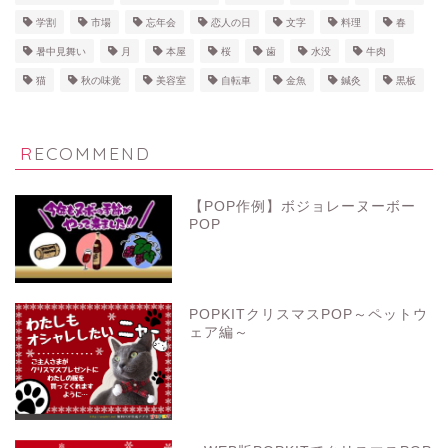
学割
市場
忘年会
恋人の日
文字
料理
春
暑中見舞い
月
本屋
桜
歯
水没
牛肉
猫
秋の味覚
美容室
自転車
金魚
鍼灸
黒板
RECOMMEND
【POP作例】ボジョレーヌーボー
POP
POPKITクリスマスPOP～ペットウ
ェア編～