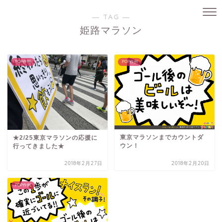
― TAG ―
姫路マラソン
POP作例
POP作例
東京マラソンまでカウントダ
★2/25東京マラソンの応援に
ウン！
行ってきました★
2018年2月27日
2018年2月20日
POP作例