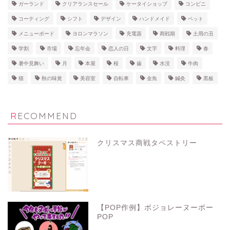
ガーランド
クリアランスセール
ケータイショップ
コンビニ
コーティング
シフト
デザイン
ハンドメイド
ペット
メニューボード
ヨロンマラソン
充電器
商戦期
土用の丑
学割
市場
忘年会
恋人の日
文字
料理
春
暑中見舞い
月
本屋
桜
歯
水没
牛肉
猫
秋の味覚
美容室
自転車
金魚
鍼灸
黒板
RECOMMEND
クリスマス商戦タペストリー
【POP作例】ボジョレーヌーボー
POP