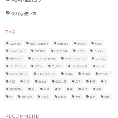
POP作成のコツ
便利な使い方
TAG
Calendar
MOTHERSDAY
softbank
sweets
Xmas
うんどうかい
なに挟む
ひなまつり
アプリ
イベント
ガーランド
クリアランスセール
ケータイショップ
コンビニ
コーティング
シフト
デザイン
ハンドメイド
ペット
メニューボード
ヨロンマラソン
充電器
商戦期
土用の丑
学割
市場
忘年会
恋人の日
文字
料理
春
暑中見舞い
月
本屋
桜
歯
水没
牛肉
猫
秋の味覚
美容室
自転車
金魚
鍼灸
黒板
RECOMMEND