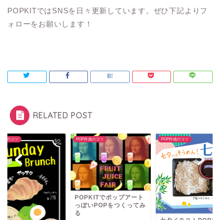
POPKITではSNSを日々更新しています。ぜひ下記よりフ
ォローをお願いします！
RELATED POST
P作成のコツ
POP作成のコツ
POP作成のコツ
POPKITでポップアート
っぽいPOPをつくってみ
る