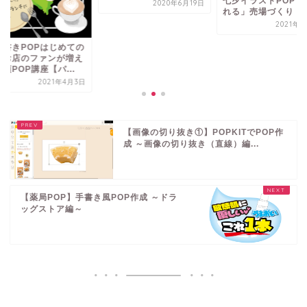
七夕イラストPOPで
2020年6月19日
れる」売場づくり！
2021年7
手書きPOPはじめての
】お店のファンが増え
頭POP講座【パ...
2021年4月3日
【画像の切り抜き①】POPKITでPOP作
成 ～画像の切り抜き（直線）編...
【薬局POP】手書き風POP作成 ～ドラ
ッグストア編～