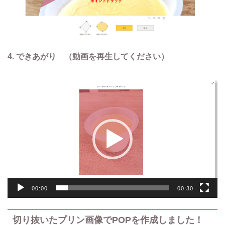
4. できあがり （動画を再生してください）
動
画
プ
レ
ー
ヤ
ー
00:00
00:30
切り抜いたプリン画像でPOPを作成しました！