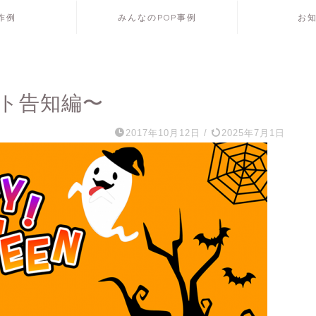
P作例
みんなのPOP事例
お
ント告知編〜
2017年10月12日
/
2025年7月1日