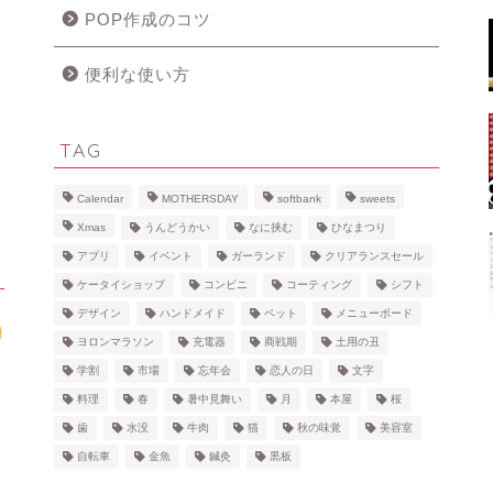
POP作成のコツ
便利な使い方
TAG
Calendar
MOTHERSDAY
softbank
sweets
Xmas
うんどうかい
なに挟む
ひなまつり
アプリ
イベント
ガーランド
クリアランスセール
ケータイショップ
コンビニ
コーティング
シフト
デザイン
ハンドメイド
ペット
メニューボード
ヨロンマラソン
充電器
商戦期
土用の丑
学割
市場
忘年会
恋人の日
文字
料理
春
暑中見舞い
月
本屋
桜
歯
水没
牛肉
猫
秋の味覚
美容室
自転車
金魚
鍼灸
黒板