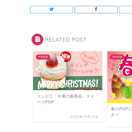
RELATED POST
POP作例
POP作例
コンビニ「今週の新商品」スイ
ーツPOP
に使えるパ
春のPOP
介！
2022年12月22日
2019年1月31日