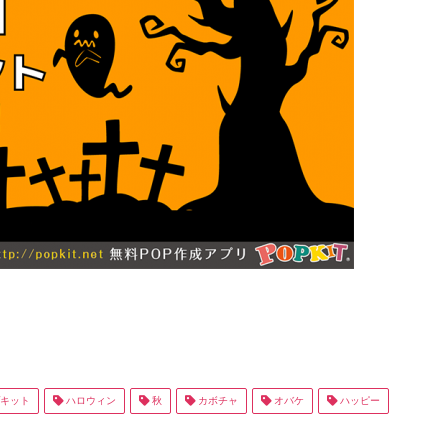
キット
ハロウィン
秋
カボチャ
オバケ
ハッピー