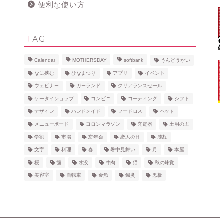
便利な使い方
TAG
Calendar
MOTHERSDAY
softbank
うんどうかい
なに挟む
ひなまつり
アプリ
イベント
ウェビナー
ガーランド
クリアランスセール
ケータイショップ
コンビニ
コーティング
シフト
デザイン
ハンドメイド
フードロス
ペット
メニューボード
ヨロンマラソン
充電器
土用の丑
学割
市場
忘年会
恋人の日
感想
文字
料理
春
暑中見舞い
月
本屋
桜
歯
水没
牛肉
猫
秋の味覚
美容室
自転車
金魚
鍼灸
黒板