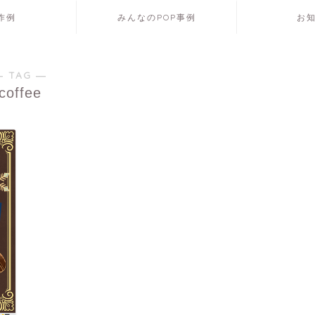
P作例
みんなのPOP事例
お
― TAG ―
coffee