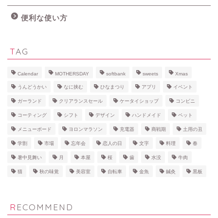
便利な使い方
TAG
Calendar
MOTHERSDAY
softbank
sweets
Xmas
うんどうかい
なに挟む
ひなまつり
アプリ
イベント
ガーランド
クリアランスセール
ケータイショップ
コンビニ
コーティング
シフト
デザイン
ハンドメイド
ペット
メニューボード
ヨロンマラソン
充電器
商戦期
土用の丑
学割
市場
忘年会
恋人の日
文字
料理
春
暑中見舞い
月
本屋
桜
歯
水没
牛肉
猫
秋の味覚
美容室
自転車
金魚
鍼灸
黒板
RECOMMEND