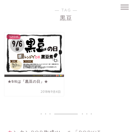
― TAG ―
黒豆
POP作例
★9/6は「黒豆の日」★
2018年9月4日