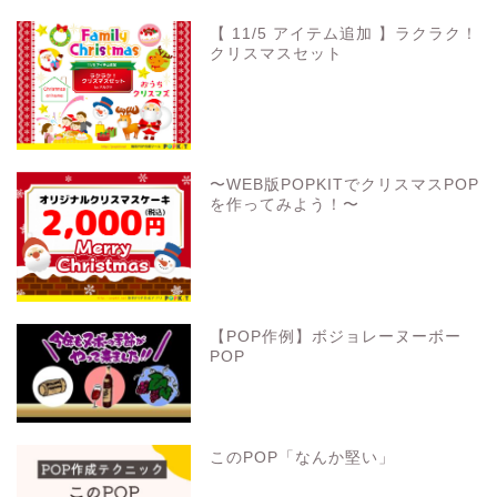
【 11/5 アイテム追加 】ラクラク！
クリスマスセット
〜WEB版POPKITでクリスマスPOP
を作ってみよう！〜
【POP作例】ボジョレーヌーボー
POP
このPOP「なんか堅い」