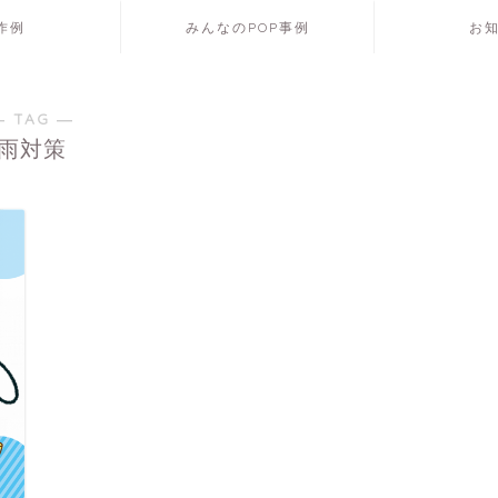
P作例
みんなのPOP事例
お
― TAG ―
雨対策