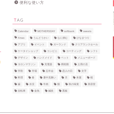
便利な使い方
TAG
Calendar
MOTHERSDAY
softbank
sweets
Xmas
うんどうかい
なに挟む
ひなまつり
アプリ
イベント
ガーランド
クリアランスセール
ケータイショップ
コンビニ
コーティング
シフト
デザイン
ハンドメイド
ペット
メニューボード
ヨロンマラソン
充電器
商戦期
土用の丑
学割
市場
忘年会
恋人の日
文字
料理
春
暑中見舞い
月
本屋
桜
歯
水没
牛肉
猫
秋の味覚
美容室
自転車
金魚
鍼灸
黒板