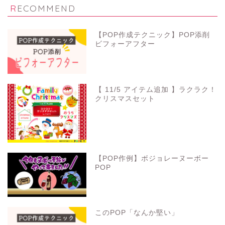
RECOMMEND
【POP作成テクニック】POP添削
ビフォーアフター
【 11/5 アイテム追加 】ラクラク！
クリスマスセット
【POP作例】ボジョレーヌーボー
POP
このPOP「なんか堅い」