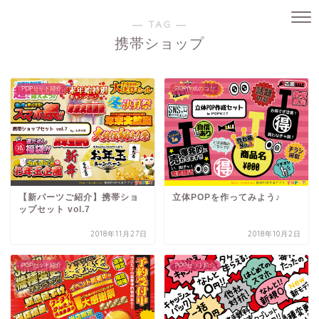
― TAG ―
携帯ショップ
POPセット紹介
POP作成のコツ
【新パーツご紹介】携帯ショ
立体POPを作ってみよう♪
ップセット vol.7
2018年11月27日
2018年10月2日
POPセット紹介
POPセット紹介