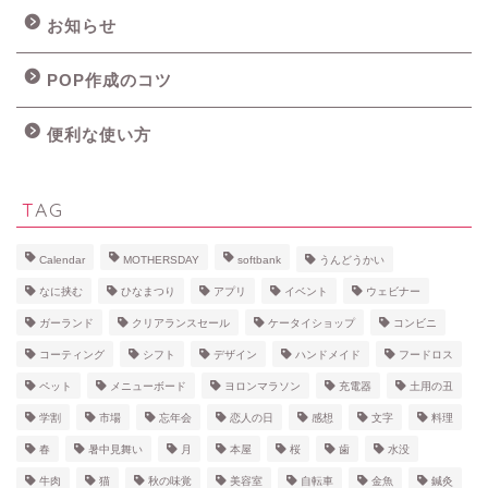
お知らせ
POP作成のコツ
便利な使い方
TAG
Calendar
MOTHERSDAY
softbank
うんどうかい
なに挟む
ひなまつり
アプリ
イベント
ウェビナー
ガーランド
クリアランスセール
ケータイショップ
コンビニ
コーティング
シフト
デザイン
ハンドメイド
フードロス
ペット
メニューボード
ヨロンマラソン
充電器
土用の丑
学割
市場
忘年会
恋人の日
感想
文字
料理
春
暑中見舞い
月
本屋
桜
歯
水没
牛肉
猫
秋の味覚
美容室
自転車
金魚
鍼灸