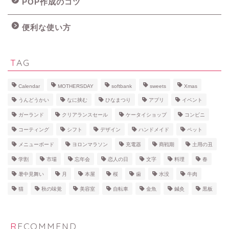
POP作成のコツ
便利な使い方
TAG
Calendar
MOTHERSDAY
softbank
sweets
Xmas
うんどうかい
なに挟む
ひなまつり
アプリ
イベント
ガーランド
クリアランスセール
ケータイショップ
コンビニ
コーティング
シフト
デザイン
ハンドメイド
ペット
メニューボード
ヨロンマラソン
充電器
商戦期
土用の丑
学割
市場
忘年会
恋人の日
文字
料理
春
暑中見舞い
月
本屋
桜
歯
水没
牛肉
猫
秋の味覚
美容室
自転車
金魚
鍼灸
黒板
RECOMMEND