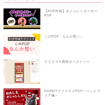
【POP作例】ボジョレーヌーボー
POP
このPOP「なんか堅い」
クリスマス商戦タペストリー
POPKITクリスマスPOP～ペットウ
ェア編～