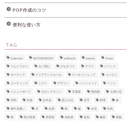
POP作成のコツ
便利な使い方
TAG
Calendar
MOTHERSDAY
softbank
sweets
Xmas
うんどうかい
なに挟む
ひなまつり
アプリ
イベント
ガーランド
クリアランスセール
ケータイショップ
コンビニ
コーティング
シフト
デザイン
ハンドメイド
ペット
メニューボード
ヨロンマラソン
充電器
商戦期
土用の丑
学割
市場
忘年会
恋人の日
文字
料理
春
暑中見舞い
月
本屋
桜
歯
水没
牛肉
猫
秋の味覚
美容室
自転車
金魚
鍼灸
黒板