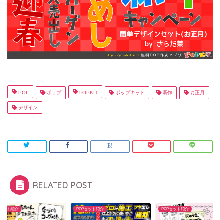
POP
ポップ
POPKIT
ポップキット
新作
お正月
デザイン
RELATED POST
Pセット紹介
POPセット紹介
POPセット紹介