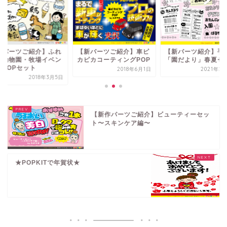
新パーツご紹介】ふれ
【新パーツご紹介】車ピ
【新パーツ紹介】手
い動物園・牧場イベン
カピカコーティングPOP
「園だより」春夏セ
用POPセット
2018年6月1日
2021年2
2018年3月5日
【新作パーツご紹介】ビューティーセッ
ト〜スキンケア編〜
★POPKITで年賀状★