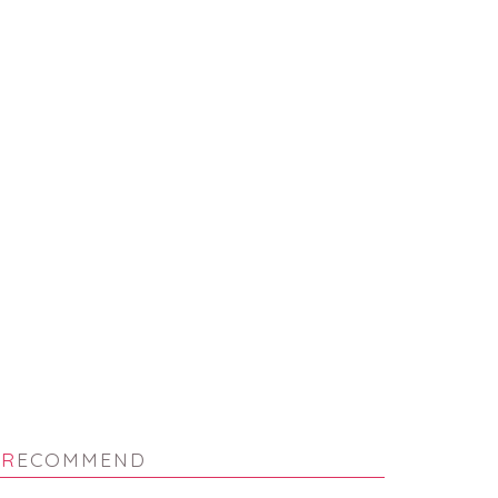
の声POP
【素材追加】ラクラク！ホワイ
トデーセット
2016年6月11日
2021年1月18
RECOMMEND