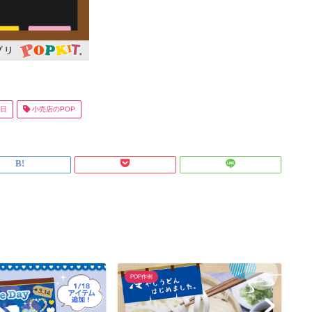
日
小売店のPOP
POP作例
P