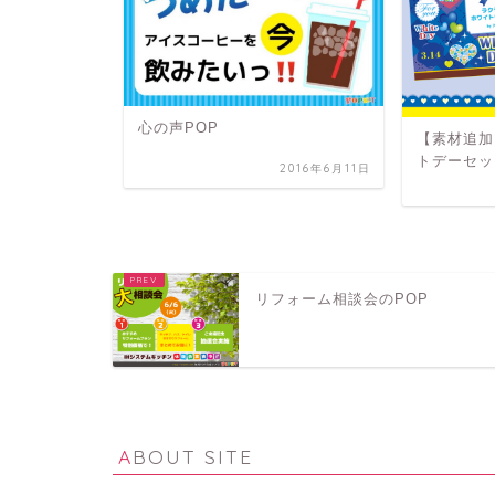
心の声POP
作例
【素材追加
トデーセッ
2021年5月19日
2016年6月11日
リフォーム相談会のPOP
ABOUT SITE