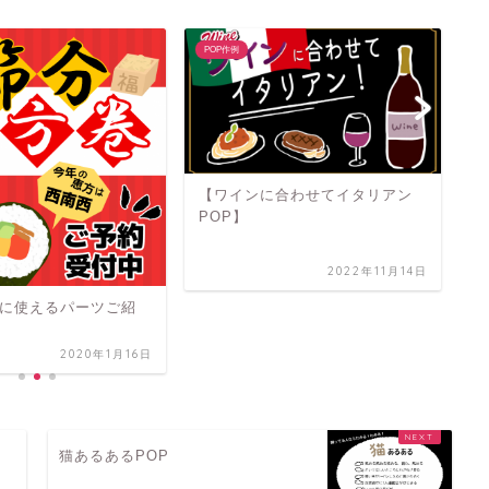
POP作例
P
【ワインに合わせてイタリアン
POP】
2022年11月14日
に使えるパーツご紹
5
2020年1月16日
z
猫あるあるPOP