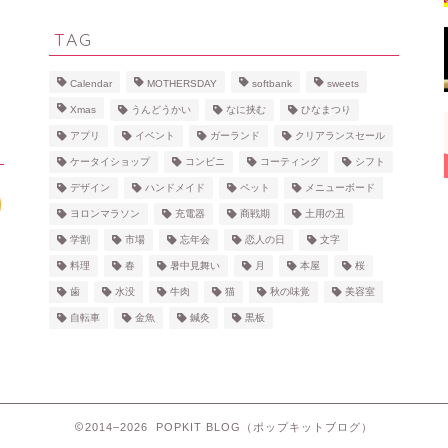
TAG
Calendar
MOTHERSDAY
softbank
sweets
Xmas
うんどうかい
なに挟む
ひなまつり
アプリ
イベント
ガーランド
クリアランスセール
ケータイショップ
コンビニ
コーティング
シフト
デザイン
ハンドメイド
ペット
メニューボード
ヨロンマラソン
充電器
商戦期
土用の丑
学割
市場
忘年会
恋人の日
文字
料理
春
暑中見舞い
月
本屋
桜
歯
水没
牛肉
猫
秋の味覚
美容室
自転車
金魚
鍼灸
黒板
2014–2026 POPKIT BLOG（ポップキットブログ）