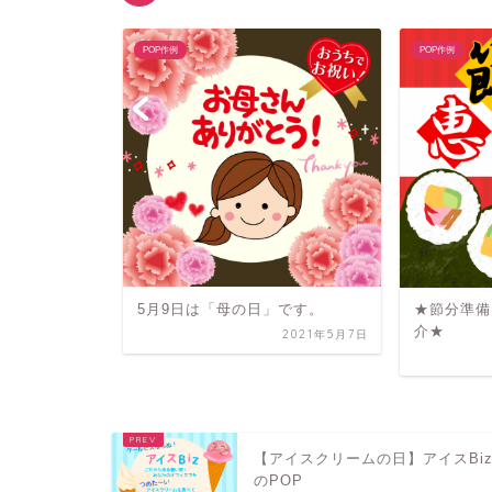
POP作例
POP作例
イタリアン
022年11月14日
5月9日は「母の日」です。
★節分準備
介★
2021年5月7日
【アイスクリームの日】アイスBi
のPOP