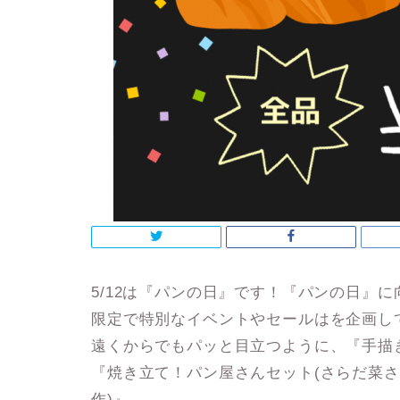
5/12は『パンの日』です！『パンの日』に
限定で特別なイベントやセールはを企画し
遠くからでもパッと目立つように、『手描
『焼き立て！パン屋さんセット(さらだ菜さ
作)』