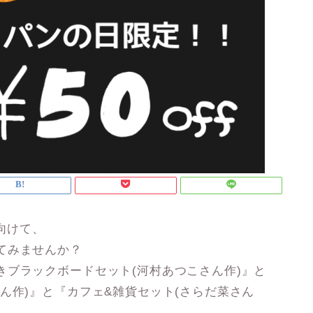
向けて、
てみませんか？
きブラックボードセット(河村あつこさん作)』と
ん作)』と『カフェ&雑貨セット(さらだ菜さん