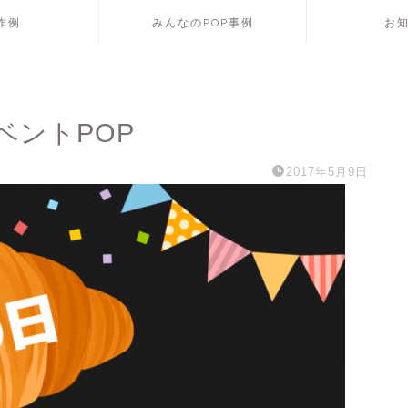
P作例
みんなのPOP事例
お
ベントPOP
2017年5月9日