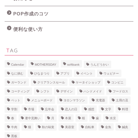
POP作成のコツ
便利な使い方
TAG
Calendar
MOTHERSDAY
softbank
うんどうかい
なに挟む
ひなまつり
アプリ
イベント
ウェビナー
ガーランド
クリアランスセール
ケータイショップ
コンビニ
コーティング
シフト
デザイン
ハンドメイド
フードロス
ペット
メニューボード
ヨロンマラソン
充電器
土用の丑
学割
市場
忘年会
恋人の日
感想
文字
料理
春
暑中見舞い
月
本屋
桜
歯
水没
牛肉
猫
秋の味覚
美容室
自転車
金魚
鍼灸
黒板