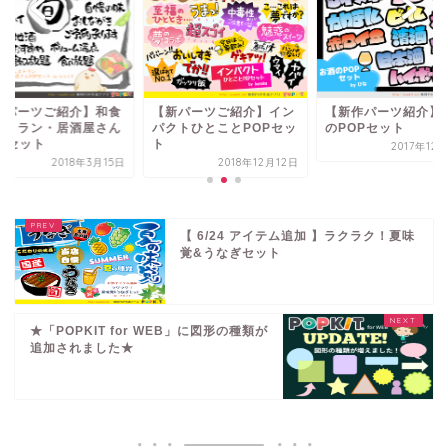
新パーツご紹介】和食
【新パーツご紹介】イン
【新作パーツ紹介】
ストラン・居酒屋さん
パクトひとことPOPセッ
のPOPセット
OPセット
ト
2017年12
2018年3月15日
2018年12月12日
【 6/24 アイテム追加 】ラクラク！夏味
覚&うなぎセット
★「POPKIT for WEB」に図形の種類が
追加されました★