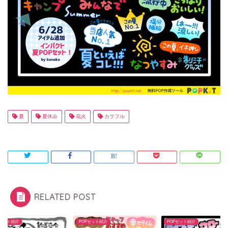
夏
夏休み
花火
カラフル
RELATED POST
Pセット紹介
POPセット紹介
POPセット紹介