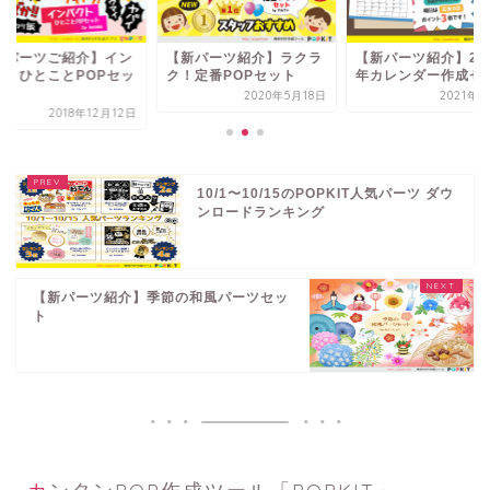
新パーツご紹介】イン
【新パーツ紹介】ラクラ
【新パーツ紹介】20
クトひとことPOPセッ
ク！定番POPセット
年カレンダー作成セ
2020年5月18日
2021年9
2018年12月12日
10/1〜10/15のPOPKIT人気パーツ ダウ
ンロードランキング
【新パーツ紹介】季節の和風パーツセッ
ト
カンタンPOP作成ツール「POPKIT」