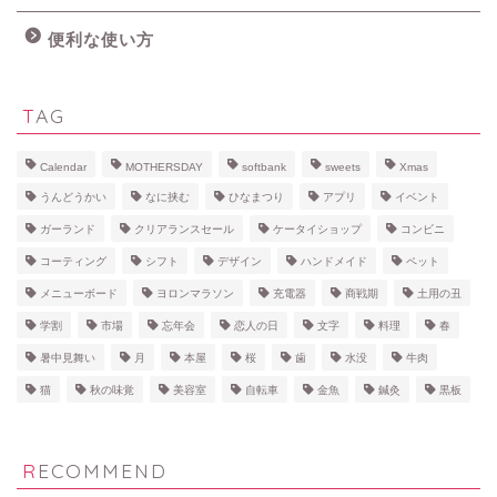
便利な使い方
TAG
Calendar
MOTHERSDAY
softbank
sweets
Xmas
うんどうかい
なに挟む
ひなまつり
アプリ
イベント
ガーランド
クリアランスセール
ケータイショップ
コンビニ
コーティング
シフト
デザイン
ハンドメイド
ペット
メニューボード
ヨロンマラソン
充電器
商戦期
土用の丑
学割
市場
忘年会
恋人の日
文字
料理
春
暑中見舞い
月
本屋
桜
歯
水没
牛肉
猫
秋の味覚
美容室
自転車
金魚
鍼灸
黒板
RECOMMEND