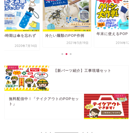
年末に使えるPOP
雨の時期は傘を忘れず
冷たい麺類のPOP作例
！
2021年5月19日
2014年12
2020年7月14日
【新パーツ紹介】工事現場セット
無料配信中！「テイクアウトのPOPセッ
ト」