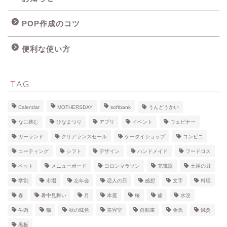
POP作成のコツ
便利な使い方
TAG
Calendar
MOTHERSDAY
softbank
うんどうかい
なに挟む
ひなまつり
アプリ
イベント
ウェビナー
ガーランド
クリアランスセール
ケータイショップ
コンビニ
コーティング
シフト
デザイン
ハンドメイド
フードロス
ペット
メニューボード
ヨロンマラソン
充電器
土用の丑
学割
市場
忘年会
恋人の日
感想
文字
料理
春
暑中見舞い
月
本屋
桜
歯
水没
牛肉
猫
秋の味覚
美容室
自転車
金魚
鍼灸
黒板