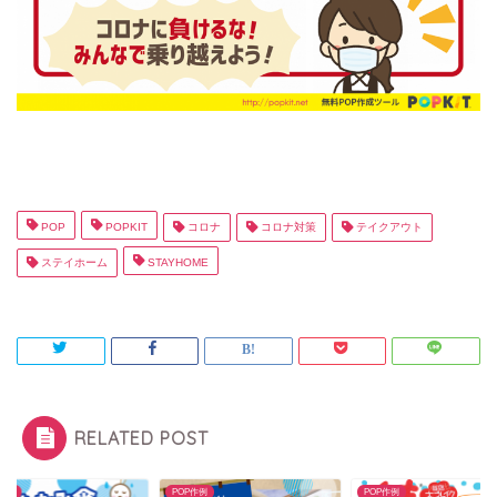
POP
POPKIT
コロナ
コロナ対策
テイクアウト
ステイホーム
STAYHOME
RELATED POST
P作例
POP作例
POP作例