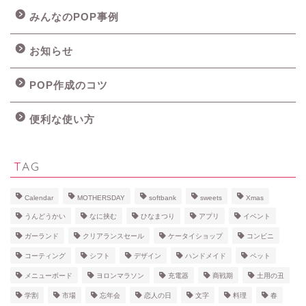
みんなのPOP事例
お知らせ
POP作成のコツ
便利な使い方
TAG
Calendar
MOTHERSDAY
softbank
sweets
Xmas
うんどうかい
なに挟む
ひなまつり
アプリ
イベント
ガーランド
クリアランスセール
ケータイショップ
コンビニ
コーティング
シフト
デザイン
ハンドメイド
ペット
メニューボード
ヨロンマラソン
充電器
商戦期
土用の丑
学割
市場
忘年会
恋人の日
文字
料理
春