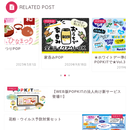
RELATED POST
P作例
POP作例
POP作例
なまつりPOP
家呑みPOP
★ホワイトデー準備
POPKITで★Vol.3
2023年3月1日
2020年9月18日
2019年
【WEB版POPKITの法人向け新サービス
登場!!】
花粉・ウイルス予防対策セット