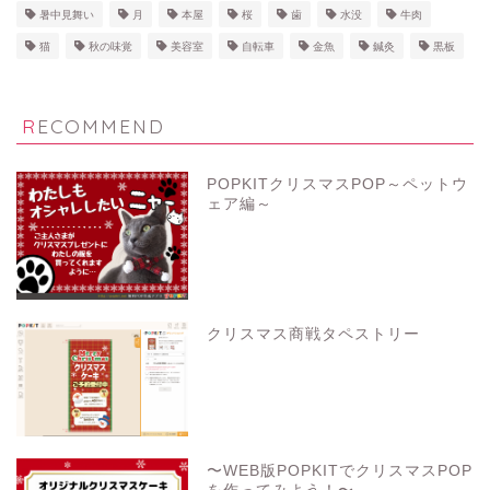
暑中見舞い
月
本屋
桜
歯
水没
牛肉
猫
秋の味覚
美容室
自転車
金魚
鍼灸
黒板
RECOMMEND
POPKITクリスマスPOP～ペットウ
ェア編～
クリスマス商戦タペストリー
〜WEB版POPKITでクリスマスPOP