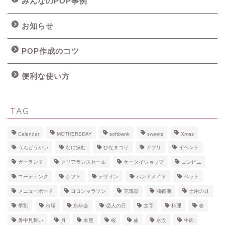
みんなのPOP事例
お知らせ
POP作成のコツ
便利な使い方
TAG
Calendar
MOTHERSDAY
softbank
sweets
Xmas
うんどうかい
なに挟む
ひなまつり
アプリ
イベント
ガーランド
クリアランスセール
ケータイショップ
コンビニ
コーティング
シフト
デザイン
ハンドメイド
ペット
メニューボード
ヨロンマラソン
充電器
商戦期
土用の丑
学割
市場
忘年会
恋人の日
文字
料理
春
暑中見舞い
月
本屋
桜
歯
水没
牛肉