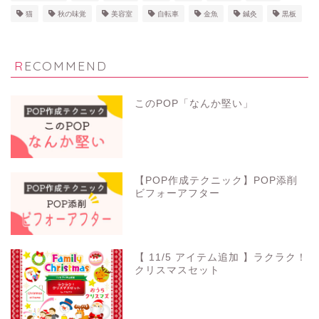
猫
秋の味覚
美容室
自転車
金魚
鍼灸
黒板
RECOMMEND
このPOP「なんか堅い」
【POP作成テクニック】POP添削
ビフォーアフター
【 11/5 アイテム追加 】ラクラク！
クリスマスセット