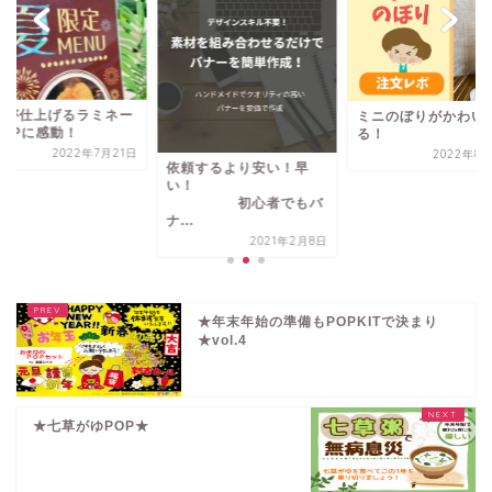
ロが仕上げるラミネー
ミニのぼりがかわい
POPに感動！
る！
2022年7月21日
2022年8月
依頼するより安い！早
い！
初心者でもバ
ナ...
2021年2月8日
★年末年始の準備もPOPKITで決まり
★vol.4
★七草がゆPOP★