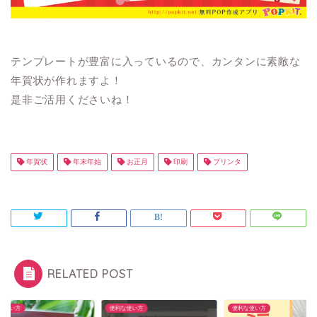
テンプレートが豊富に入っているので、カンタンに素敵な
年賀状が作れますよ！
是非ご活用くださいね！
年賀状
年末年始
お正月
印刷
プリンタ
RELATED POST
な使い方
便利な使い方
便利な使い方