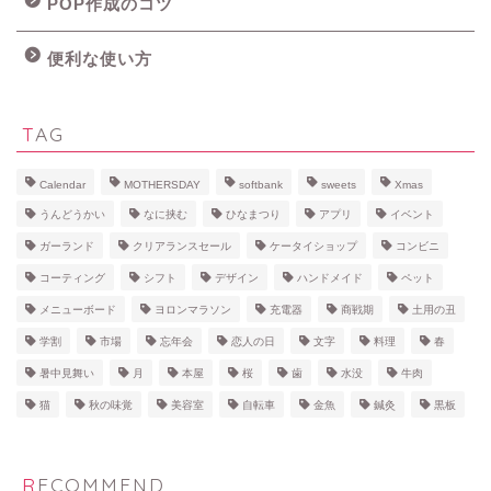
POP作成のコツ
便利な使い方
TAG
Calendar
MOTHERSDAY
softbank
sweets
Xmas
うんどうかい
なに挟む
ひなまつり
アプリ
イベント
ガーランド
クリアランスセール
ケータイショップ
コンビニ
コーティング
シフト
デザイン
ハンドメイド
ペット
メニューボード
ヨロンマラソン
充電器
商戦期
土用の丑
学割
市場
忘年会
恋人の日
文字
料理
春
暑中見舞い
月
本屋
桜
歯
水没
牛肉
猫
秋の味覚
美容室
自転車
金魚
鍼灸
黒板
RECOMMEND