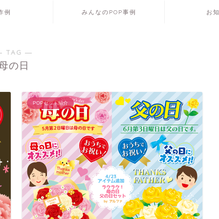
P作例
みんなのPOP事例
お
― TAG ―
母の日
POPセット紹介