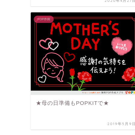
2020年4月27
POP作例
★母の日準備もPOPKITで★
2019年5月9