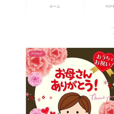
ホーム
PO
POP作例