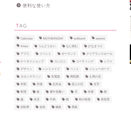
便利な使い方
TAG
Calendar
MOTHERSDAY
softbank
sweets
Xmas
うんどうかい
なに挟む
ひなまつり
アプリ
イベント
ガーランド
クリアランスセール
ケータイショップ
コンビニ
コーティング
シフト
デザイン
ハンドメイド
ペット
メニューボード
ヨロンマラソン
充電器
商戦期
土用の丑
学割
市場
忘年会
恋人の日
文字
料理
春
暑中見舞い
月
本屋
桜
歯
水没
牛肉
猫
秋の味覚
美容室
自転車
金魚
鍼灸
黒板