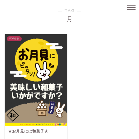
― TAG ―
月
POP作例
★お月見には和菓子★