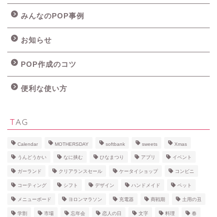
みんなのPOP事例
お知らせ
POP作成のコツ
便利な使い方
TAG
Calendar
MOTHERSDAY
softbank
sweets
Xmas
うんどうかい
なに挟む
ひなまつり
アプリ
イベント
ガーランド
クリアランスセール
ケータイショップ
コンビニ
コーティング
シフト
デザイン
ハンドメイド
ペット
メニューボード
ヨロンマラソン
充電器
商戦期
土用の丑
学割
市場
忘年会
恋人の日
文字
料理
春