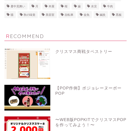
暑中見舞い
月
本屋
桜
歯
水没
牛肉
猫
秋の味覚
美容室
自転車
金魚
鍼灸
黒板
RECOMMEND
クリスマス商戦タペストリー
【POP作例】ボジョレーヌーボー
POP
〜WEB版POPKITでクリスマスPOP
を作ってみよう！〜