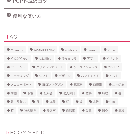
POP作成のコツ
便利な使い方
TAG
Calendar
MOTHERSDAY
softbank
sweets
Xmas
うんどうかい
なに挟む
ひなまつり
アプリ
イベント
ガーランド
クリアランスセール
ケータイショップ
コンビニ
コーティング
シフト
デザイン
ハンドメイド
ペット
メニューボード
ヨロンマラソン
充電器
商戦期
土用の丑
学割
市場
忘年会
恋人の日
文字
料理
春
暑中見舞い
月
本屋
桜
歯
水没
牛肉
猫
秋の味覚
美容室
自転車
金魚
鍼灸
黒板
RECOMMEND