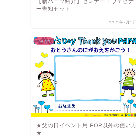
【新パーツ紹介】セミナー・ウェビナ
ー告知セット
2021年7月5
POP作例
★父の日イベント用 POP以外の使い
★