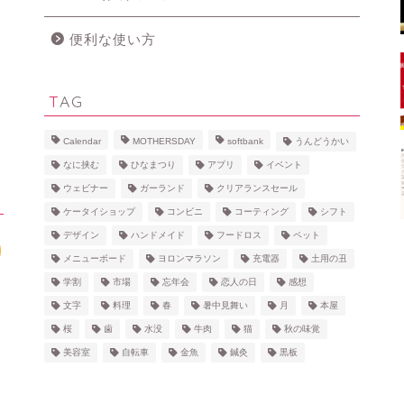
便利な使い方
TAG
Calendar
MOTHERSDAY
softbank
うんどうかい
なに挟む
ひなまつり
アプリ
イベント
ウェビナー
ガーランド
クリアランスセール
ケータイショップ
コンビニ
コーティング
シフト
デザイン
ハンドメイド
フードロス
ペット
メニューボード
ヨロンマラソン
充電器
土用の丑
学割
市場
忘年会
恋人の日
感想
文字
料理
春
暑中見舞い
月
本屋
桜
歯
水没
牛肉
猫
秋の味覚
美容室
自転車
金魚
鍼灸
黒板