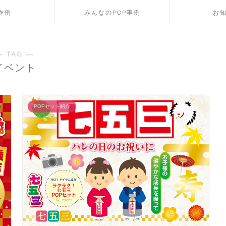
P作例
みんなのPOP事例
お
― TAG ―
イベント
POPセット紹介